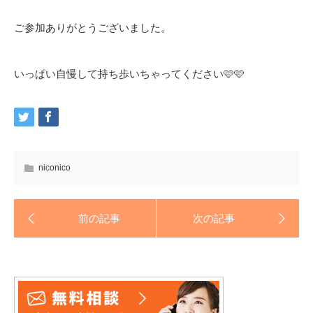
ご参加ありがとうございました。
いっぱい自慢して持ち歩いちゃってください🩷🩷
niconico