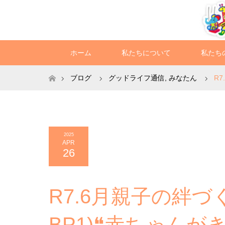
ホーム
私たちについて
私たち
ホーム
ブログ
グッドライフ通信
,
みなたん
R
2025
APR
26
R7.6月親子の絆
BP1)❝赤ちゃんが