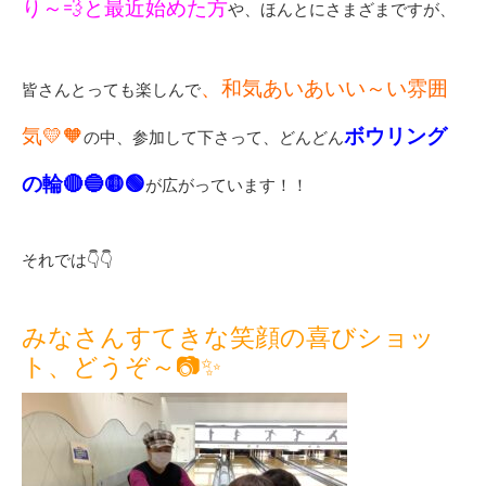
り～💨と最近始めた方
や、ほんとにさまざまですが、
、和気あいあいい～い雰囲
皆さんとっても楽しんで
気💛🧡
ボウリング
の中、参加して下さって、どんどん
の輪🔴🔵🟡🟢
が広がっています！！
それでは👇👇
みなさんすてきな笑顔の喜びショッ
ト、どうぞ～📷✨