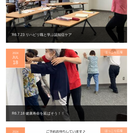
R6.7.23 リハビリ職と学ぶ認知症ケア
ほっこり広場
2024
JUL
18
R6.7.18 健康寿命を延ばそう！！
ほっこり広場
2024