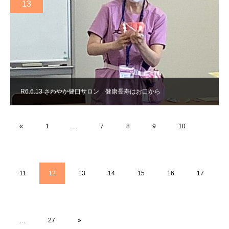
13
R6.6.13 さわやか健口サロン 健康長寿はお口から
«
1
…
7
8
9
10
11
12
13
14
15
16
17
…
27
»