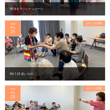
R6.8.8 マジックショー☆
ほっこり広場
2024
JUL
25
R6.7.25 笑いヨガ
ほっこり広場
2024
JUL
23