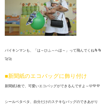
バイキンマンも、「は～ひふ～へほ～」って飛んでくね🌀🌀
🚀🚀
■新聞紙のエコバッグに飾り付け
新聞紙1枚で、可愛いエコバッグができるんですよ～🩷💚💜
シールペタペタ、自分だけのステキなバッグのできあがり