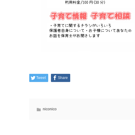
Tweet
Share
niconico