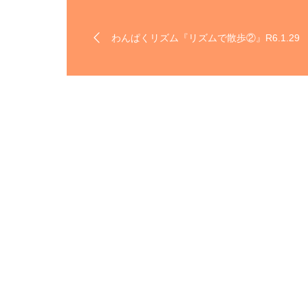
わんぱくリズム『リズムで散歩②』R6.1.29