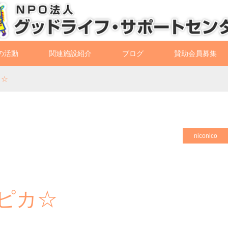
の活動
関連施設紹介
ブログ
賛助会員募集
カ☆
niconico
カピカ☆