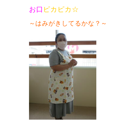
お口
ピカピカ☆
～はみがきしてるかな？～