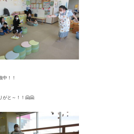
強中！！
がと～！！🤗🤗