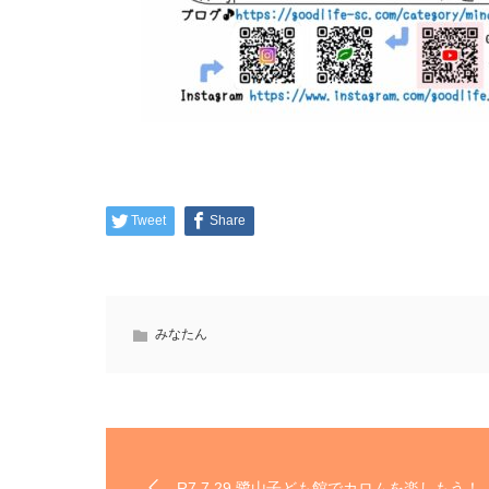
Tweet
Share
みなたん
R7.7.29 鷺山子ども館でカロムを楽しもう！