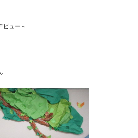
デビュー～
ん