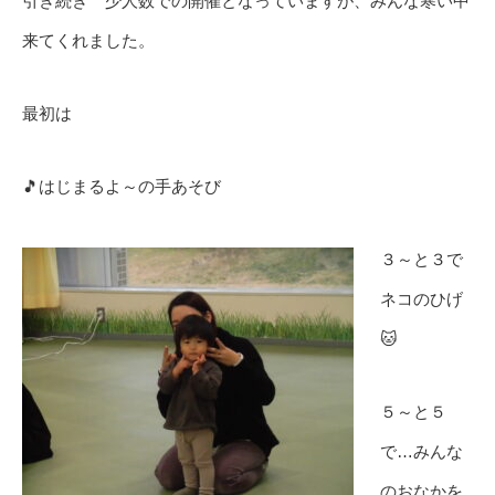
引き続き 少人数での開催となっていますが、みんな寒い中
来てくれました。
最初は
🎵はじまるよ～の手あそび
３～と３で
ネコのひげ
🐱
５～と５
で…みんな
のおなかを