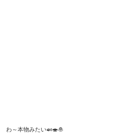
わ～本物みたい🍛🍣🧆