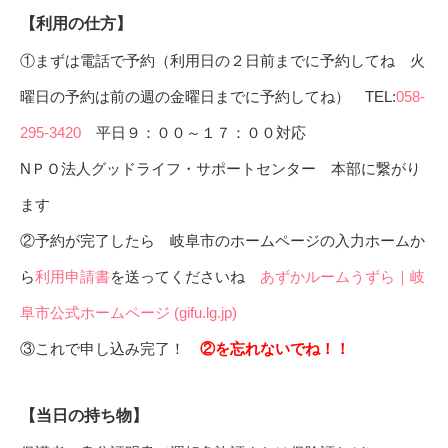
【利用の仕方】
①まずは電話で予約（利用日の２日前までに予約してね 火
曜日の予約は前の週の金曜日までに予約してね） TEL:
058-
295-3420
平日９：００～１７：００対応
NＰＯ法人グッドライフ・サポートセンター 本部に繋がり
ます
②予約が完了したら 岐阜市のホームページの入力ホームか
ら
利用申請書
を送ってくださいね
あずかルームうずら｜岐
阜市公式ホームページ (gifu.lg.jp)
③これで申し込み完了！
②を忘れないでね！！
【当日の持ち物】