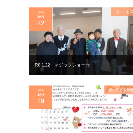
ほっこり
2026
JAN
22
R8.1.22 マジックショー☆
鷺山子ども館
2026
JAN
19