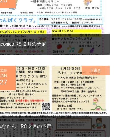
niconico R8.２月の予定
下書き
2026
JAN
27
みなたん R8.２月の予定