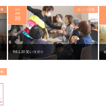
広場
ほっこり広場
2026
JAN
20
R8.1.20 笑いヨガ☆
情報