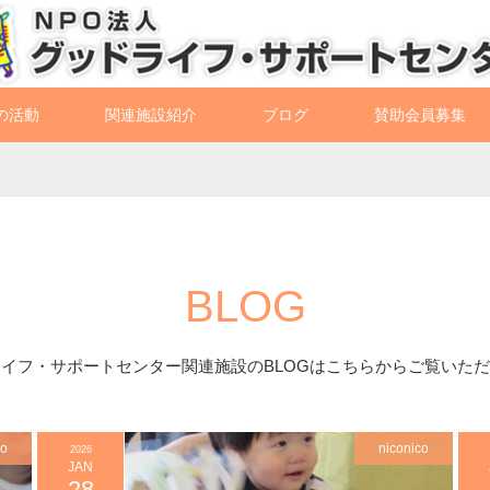
の活動
関連施設紹介
ブログ
賛助会員募集
BLOG
イフ・サポートセンター関連施設のBLOGはこちらからご覧いた
co
niconico
2026
JAN
28