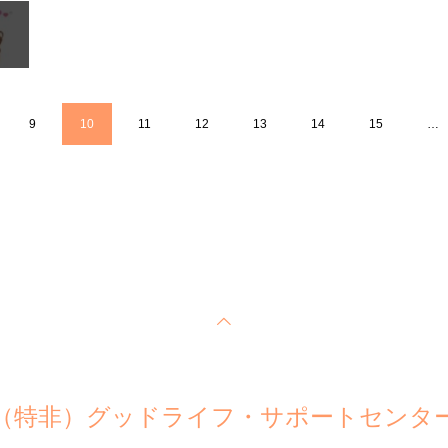
9
10
11
12
13
14
15
…
（特非）グッドライフ・サポートセンタ