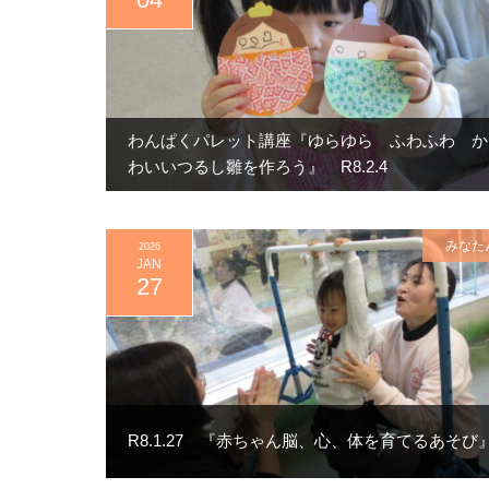
わんぱくパレット講座『ゆらゆら ふわふわ か
わいいつるし雛を作ろう』 R8.2.4
みなた
2026
JAN
27
R8.1.27 『赤ちゃん脳、心、体を育てるあそび